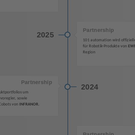
Partnership
2025
101 automation wird offiziell
für Robotik-Produkte von
EWE
Region
Partnership
2024
uktportfolios um
voregler, sowie
 Cobots von
INFRANOR
.
Partnership