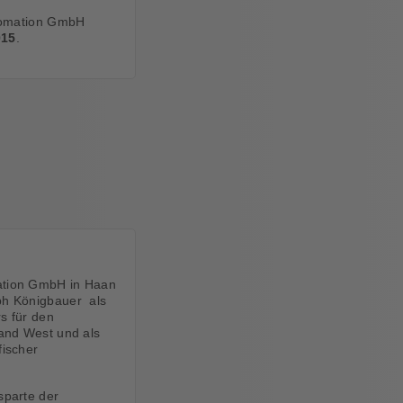
utomation GmbH
015
.
ation GmbH in Haan
ph Königbauer als
rs für den
land West und als
fischer
sparte der