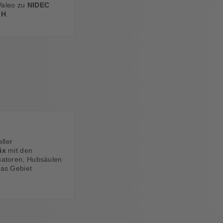
Valeo zu
NIDEC
bH
.
ller
ix
mit den
uatoren, Hubsäulen
das Gebiet