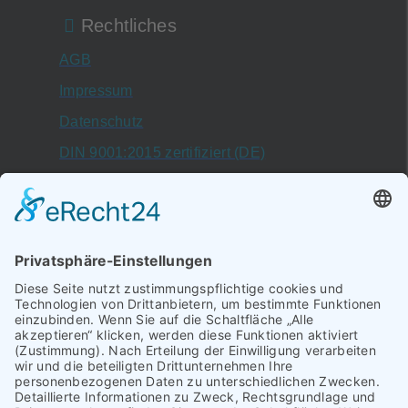
Rechtliches
AGB
Impressum
Datenschutz
DIN 9001:2015 zertifiziert (DE)
DIN 9001:2015 certificate (EN)
Schallbruch 19–21
42781,
Haan
Mühlenweg 16
29693,
Hademstorf