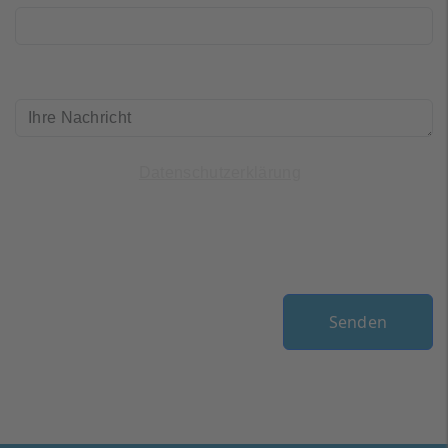
Ihre_Nachricht
(*)
Ich habe die
gelesen und
Datenschutzerklärung
bin einverstanden.
Mensch oder Maschine?
(*)
Senden