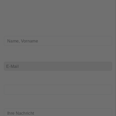
T: +49 (0) 2129 376-353
FullName
(*)
E-Mail
(*)
Telefon
Ihre_Nachricht
(*)