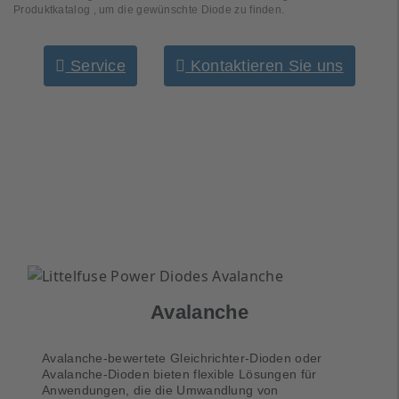
Produktkatalog , um die gewünschte Diode zu finden.
Service
Kontaktieren Sie uns
Power Dioden gewährleisten eine
effiziente Energieumwandlung, hohe
Zuverlässigkeit und stabile Leistung in
industriellen Automatisierungs- und
Leistungselektroniksystemen.
Avalanche
Avalanche-bewertete Gleichrichter-Dioden oder
Avalanche-Dioden bieten flexible Lösungen für
Anwendungen, die die Umwandlung von