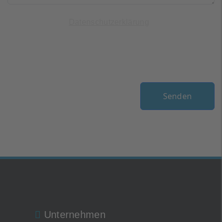
Ich habe die
gelesen und
Datenschutzerklärung
bin einverstanden.
Mensch oder Maschine?
(*)
Senden
Unternehmen