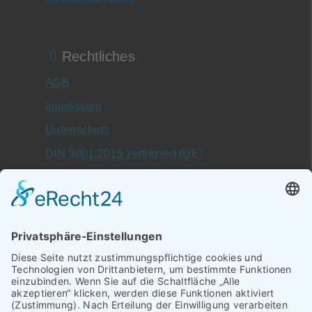
Rechtliches
AGB
Impressum
Datenschutz
DIN 9001:2015 zertifiziert (DE)
DIN 9001:2015 certificate (EN)
Schallbruch 19–21
42781,
Haan