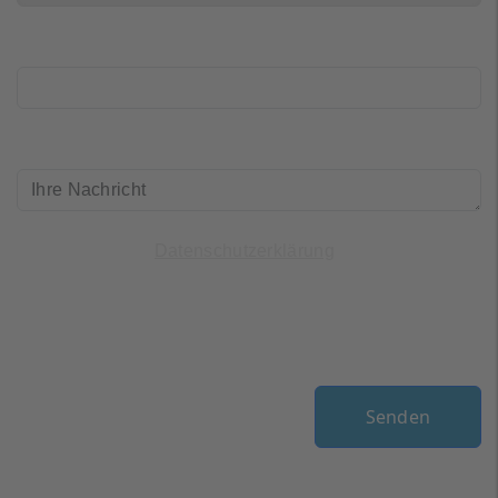
Telefon
Ihre_Nachricht
(*)
Ich habe die
gelesen und
Datenschutzerklärung
bin einverstanden.
Mensch oder Maschine?
(*)
Senden