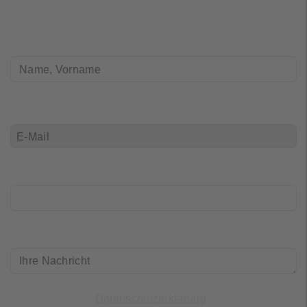
FullName
(*)
E-Mail
(*)
Telefon
Ihre_Nachricht
(*)
Ich habe die
gelesen und
Datenschutzerklärung