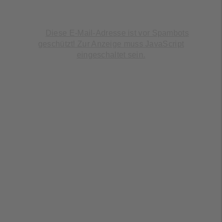
F: +49 (0) 2129 376-359
@:
Diese E-Mail-Adresse ist vor Spambots
geschützt! Zur Anzeige muss JavaScript
eingeschaltet sein.
Vertriebsbüro Nord
Mühlenweg 16
29693,
Hademstorf
T: 02129 / 376 - 351
@:
Diese E-Mail-Adresse ist vor Spambots
geschützt! Zur Anzeige muss JavaScript
eingeschaltet sein.