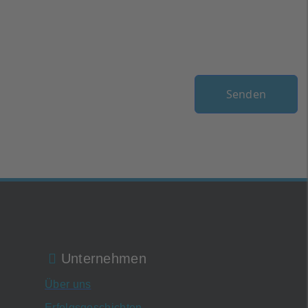
bin einverstanden.
Mensch oder Maschine?
(*)
Senden
Unternehmen
Über uns
Erfolgsgeschichten