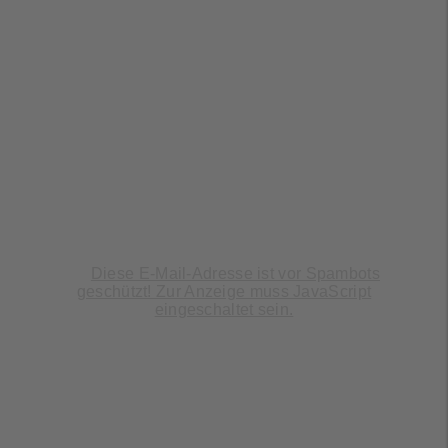
Hauptsitz
Schallbruch 19-21
D-42781,
Haan
T: +49 (0) 2129 376-350
F: +49 (0) 2129 376-359
Diese E-Mail-Adresse ist vor Spambots
@:
geschützt! Zur Anzeige muss JavaScript
eingeschaltet sein.
Vertriebsbüro Nord
Mühlenweg 16
29693,
Hademstorf