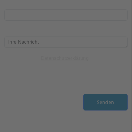
Telefon
Ihre_Nachricht
(*)
Ich habe die
gelesen und
Datenschutzerklärung
bin einverstanden.
Mensch oder Maschine?
(*)
Senden