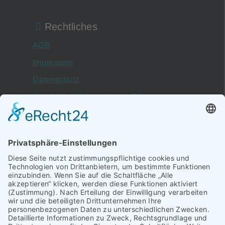
Rechtliches
AGB
Impressum
Datenschutz
DIN 9001:2015 zertifiziert (DE)
DIN 9001:2015 certificate (EN)
Schallbruch 19–21
42781,
Haan
Mühlenweg 16