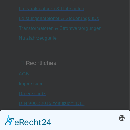
Linearaktuatoren & Hubsäulen
Leistungshalbleiter & Steuerungs-ICs
Transformatoren & Stromversorgungen
Nutzfahrzeugteile
Rechtliches
AGB
Impressum
Datenschutz
DIN 9001:2015 zertifiziert (DE)
DIN 9001:2015 certificate (EN)