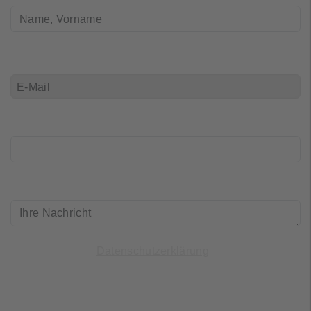
E-Mail
(*)
Telefon
Ihre_Nachricht
(*)
Ich habe die
gelesen und
Datenschutzerklärung
bin einverstanden.
Mensch oder Maschine?
(*)