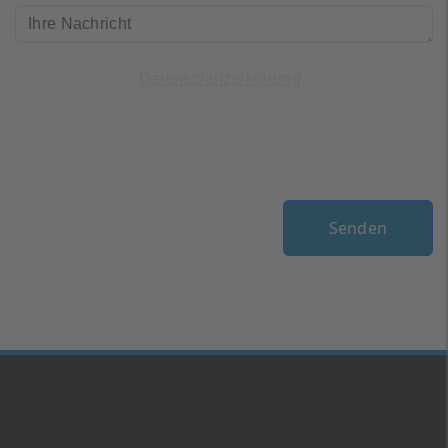
Ich habe die
gelesen und
Datenschutzerklärung
bin einverstanden.
Mensch oder Maschine?
(*)
Senden