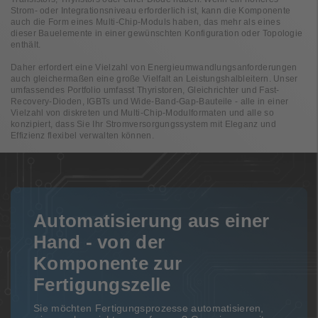
Strom- oder Integrationsniveau erforderlich ist, kann die Komponente
auch die Form eines Multi-Chip-Moduls haben, das mehr als eines
dieser Bauelemente in einer gewünschten Konfiguration oder Topologie
enthält.
Daher erfordert eine Vielzahl von Energieumwandlungsanforderungen
auch gleichermaßen eine große Vielfalt an Leistungshalbleitern. Unser
umfassendes Portfolio umfasst Thyristoren, Gleichrichter und Fast-
Recovery-Dioden, IGBTs und Wide-Band-Gap-Bauteile - alle in einer
Vielzahl von diskreten und Multi-Chip-Modulformaten und alle so
konzipiert, dass Sie Ihr Stromversorgungssystem mit Eleganz und
Effizienz flexibel verwalten können.
Automatisierung aus einer
Hand - von der
Komponente zur
Fertigungszelle
Sie möchten Fertigungsprozesse automatisieren,