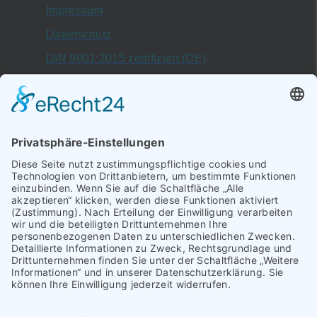
Impressum
Datenschutz
DIN 9001:2015 zertifiziert (DE)
DIN 9001:2015 certificate (EN)
Schallbruch 19–21
42781,
Haan
Mühlenweg 16
29693,
Hademstorf
Telefon: 02129 / 376 - 350
Telefax: 02129 / 376 - 359
info@101automation.de
E-Mail: